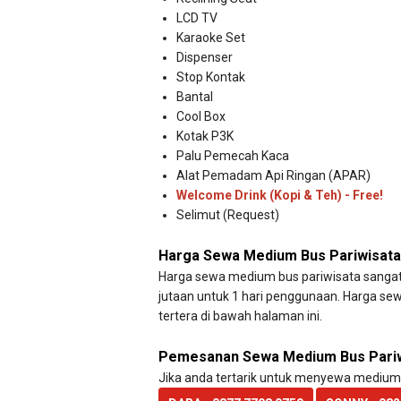
LCD TV
Karaoke Set
Dispenser
Stop Kontak
Bantal
Cool Box
Kotak P3K
Palu Pemecah Kaca
Alat Pemadam Api Ringan (APAR)
Welcome Drink (Kopi & Teh) - Free!
Selimut (Request)
Harga Sewa Medium Bus Pariwisata
Harga sewa medium bus pariwisata sangat 
jutaan untuk 1 hari penggunaan. Harga se
tertera di bawah halaman ini.
Pemesanan Sewa Medium Bus Pari
Jika anda tertarik untuk menyewa medium bu